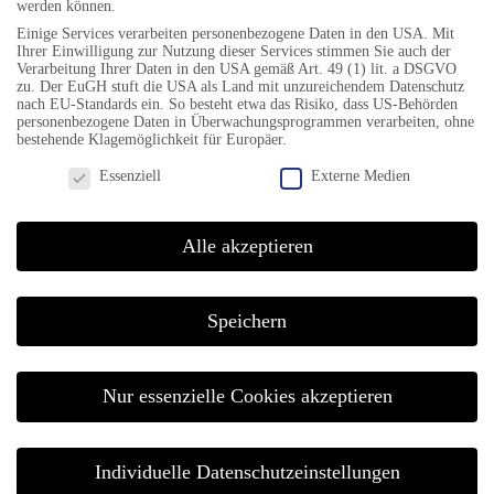
werden können.
Einige Services verarbeiten personenbezogene Daten in den USA. Mit
Ihrer Einwilligung zur Nutzung dieser Services stimmen Sie auch der
Verarbeitung Ihrer Daten in den USA gemäß Art. 49 (1) lit. a DSGVO
zu. Der EuGH stuft die USA als Land mit unzureichendem Datenschutz
nach EU-Standards ein. So besteht etwa das Risiko, dass US-Behörden
personenbezogene Daten in Überwachungsprogrammen verarbeiten, ohne
bestehende Klagemöglichkeit für Europäer.
Datenschutzeinstellungen
Essenziell
Externe Medien
Alle akzeptieren
„100 MILES“ – HOMMAGE
AN
Speichern
MILES DAVIS
FREITAG, 09.10.2026, 18:00 UHR
Nur essenzielle Cookies akzeptieren
Sheddachhalle
Annastraße 29
Individuelle Datenschutzeinstellungen