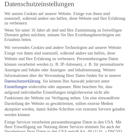
Datenschutzeinstellungen
KONTAKT
Wir nutzen Cookies auf unserer Website. Einige von ihnen sind
Folgen Sie uns auf:
essenziell, während andere uns helfen, diese Website und Ihre Erfahrung
zu verbessern.
Wenn Sie unter 16 Jahre alt sind und Ihre Zustimmung zu freiwilligen
Diensten geben möchten, müssen Sie Ihre Erziehungsberechtigten um
Erlaubnis bitten.
Wir verwenden Cookies und andere Technologien auf unserer Website.
ANSCHRIFT
Einige von ihnen sind essenziell, während andere uns helfen, diese
Website und Ihre Erfahrung zu verbessern.
Personenbezogene Daten
Jazzfestival Göttingen e.V.
können verarbeitet werden (z. B. IP-Adressen), z. B. für personalisierte
Anzeigen und Inhalte oder Anzeigen- und Inhaltsmessung.
Weitere
Postfach 2309
Informationen über die Verwendung Ihrer Daten finden Sie in unserer
Datenschutzerklärung
.
Sie können Ihre Auswahl jederzeit unter
37013 Göttingen
Einstellungen
widerrufen oder anpassen.
Bitte beachten Sie, dass
aufgrund individueller Einstellungen möglicherweise nicht alle
Funktionen der Website zur Verfügung stehen. Um eine einwandfreie
BÜROZEITEN
Darstellung der Website zu gewährleisten, sollten externe Medien
akzeptiert werden, damit Adobe-Schriften von externen Servern geladen
werden können.
Do 17-19 Uhr
Einige Services verarbeiten personenbezogene Daten in den USA. Mit
Fr 10-12 Uhr
Ihrer Einwilligung zur Nutzung dieser Services stimmen Sie auch der
Verarbeitung Ihrer Daten in den USA gemäß Art. 49 (1) lit. a DSGVO