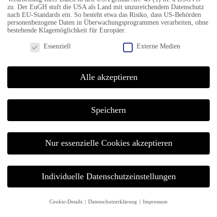
zu. Der EuGH stuft die USA als Land mit unzureichendem Datenschutz
nach EU-Standards ein. So besteht etwa das Risiko, dass US-Behörden
personenbezogene Daten in Überwachungsprogrammen verarbeiten, ohne
bestehende Klagemöglichkeit für Europäer.
TELEFON & FAX
Datenschutzeinstellungen
Essenziell
Externe Medien
Mobil +49 151 54 94 98 61
Alle akzeptieren
KONTAKT
Speichern
info@jazzfestival-goettingen.de
Nur essenzielle Cookies akzeptieren
Individuelle Datenschutzeinstellungen
© BASTA WERBEAGENTUR GMBH
Cookie-Details
Datenschutzerklärung
Impressum