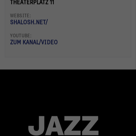
THEATERPLATZ 11
WEBSITE:
SHALOSH.NET/
YOUTUBE:
ZUM KANAL/VIDEO