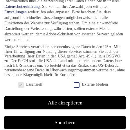
Postfach 2309
Informationen über die Verwendung Ihrer Daten finden Sie in unserer
Datenschutzerklärung
.
Sie können Ihre Auswahl jederzeit unter
37013 Göttingen
Einstellungen
widerrufen oder anpassen.
Bitte beachten Sie, dass
aufgrund individueller Einstellungen möglicherweise nicht alle
Funktionen der Website zur Verfügung stehen. Um eine einwandfreie
BÜROZEITEN
Darstellung der Website zu gewährleisten, sollten externe Medien
akzeptiert werden, damit Adobe-Schriften von externen Servern geladen
werden können.
Do 17-19 Uhr
Einige Services verarbeiten personenbezogene Daten in den USA. Mit
Fr 10-12 Uhr
Ihrer Einwilligung zur Nutzung dieser Services stimmen Sie auch der
Verarbeitung Ihrer Daten in den USA gemäß Art. 49 (1) lit. a DSGVO
zu. Der EuGH stuft die USA als Land mit unzureichendem Datenschutz
nach EU-Standards ein. So besteht etwa das Risiko, dass US-Behörden
personenbezogene Daten in Überwachungsprogrammen verarbeiten, ohne
bestehende Klagemöglichkeit für Europäer.
TELEFON & FAX
Datenschutzeinstellungen
Essenziell
Externe Medien
Mobil +49 151 54 94 98 61
Alle akzeptieren
KONTAKT
Speichern
info@jazzfestival-goettingen.de