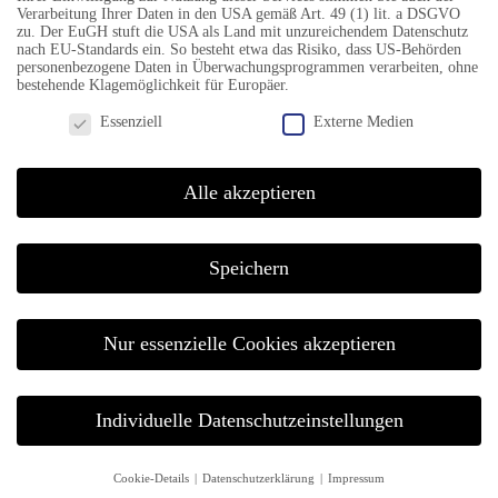
Verarbeitung Ihrer Daten in den USA gemäß Art. 49 (1) lit. a DSGVO
zu. Der EuGH stuft die USA als Land mit unzureichendem Datenschutz
nach EU-Standards ein. So besteht etwa das Risiko, dass US-Behörden
personenbezogene Daten in Überwachungsprogrammen verarbeiten, ohne
bestehende Klagemöglichkeit für Europäer.
TELEFON & FAX
Datenschutzeinstellungen
Essenziell
Externe Medien
Mobil +49 151 54 94 98 61
Alle akzeptieren
KONTAKT
Speichern
info@jazzfestival-goettingen.de
Nur essenzielle Cookies akzeptieren
Individuelle Datenschutzeinstellungen
© BASTA WERBEAGENTUR GMBH
Cookie-Details
Datenschutzerklärung
Impressum