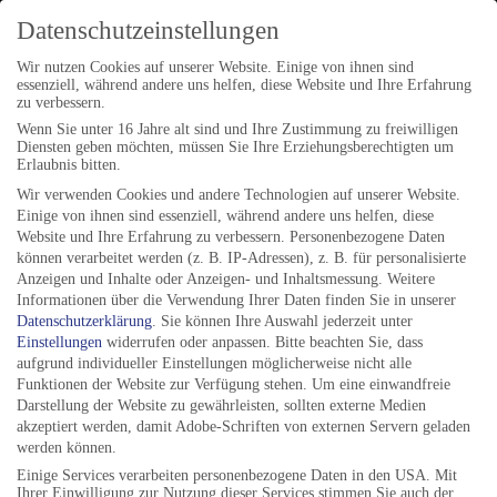
IMPRESSUM
Datenschutzeinstellungen
KONTAKT
Wir nutzen Cookies auf unserer Website. Einige von ihnen sind
Folgen Sie uns auf:
essenziell, während andere uns helfen, diese Website und Ihre Erfahrung
zu verbessern.
Wenn Sie unter 16 Jahre alt sind und Ihre Zustimmung zu freiwilligen
Diensten geben möchten, müssen Sie Ihre Erziehungsberechtigten um
Erlaubnis bitten.
Wir verwenden Cookies und andere Technologien auf unserer Website.
ANSCHRIFT
Einige von ihnen sind essenziell, während andere uns helfen, diese
Website und Ihre Erfahrung zu verbessern.
Personenbezogene Daten
können verarbeitet werden (z. B. IP-Adressen), z. B. für personalisierte
Jazzfestival Göttingen e.V.
Anzeigen und Inhalte oder Anzeigen- und Inhaltsmessung.
Weitere
Postfach 2309
Informationen über die Verwendung Ihrer Daten finden Sie in unserer
Datenschutzerklärung
.
Sie können Ihre Auswahl jederzeit unter
37013 Göttingen
Einstellungen
widerrufen oder anpassen.
Bitte beachten Sie, dass
aufgrund individueller Einstellungen möglicherweise nicht alle
Funktionen der Website zur Verfügung stehen. Um eine einwandfreie
BÜROZEITEN
Darstellung der Website zu gewährleisten, sollten externe Medien
akzeptiert werden, damit Adobe-Schriften von externen Servern geladen
werden können.
Do 17-19 Uhr
Einige Services verarbeiten personenbezogene Daten in den USA. Mit
Fr 10-12 Uhr
Ihrer Einwilligung zur Nutzung dieser Services stimmen Sie auch der