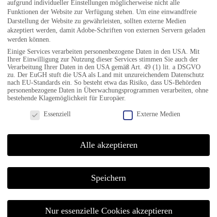
aufgrund individueller Einstellungen möglicherweise nicht alle
Funktionen der Website zur Verfügung stehen. Um eine einwandfreie
BÜROZEITEN
Darstellung der Website zu gewährleisten, sollten externe Medien
akzeptiert werden, damit Adobe-Schriften von externen Servern geladen
werden können.
Do 17-19 Uhr
Einige Services verarbeiten personenbezogene Daten in den USA. Mit
Fr 10-12 Uhr
Ihrer Einwilligung zur Nutzung dieser Services stimmen Sie auch der
Verarbeitung Ihrer Daten in den USA gemäß Art. 49 (1) lit. a DSGVO
zu. Der EuGH stuft die USA als Land mit unzureichendem Datenschutz
nach EU-Standards ein. So besteht etwa das Risiko, dass US-Behörden
personenbezogene Daten in Überwachungsprogrammen verarbeiten, ohne
bestehende Klagemöglichkeit für Europäer.
TELEFON & FAX
Datenschutzeinstellungen
Essenziell
Externe Medien
Mobil +49 151 54 94 98 61
Alle akzeptieren
KONTAKT
Speichern
info@jazzfestival-goettingen.de
Nur essenzielle Cookies akzeptieren