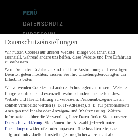
MENÜ
DATENSCHUTZ
IMPRESSUM
Datenschutzeinstellungen
KONTAKT
Wir nutzen Cookies auf unserer Website. Einige von ihnen sind
Folgen Sie uns auf:
essenziell, während andere uns helfen, diese Website und Ihre Erfahrung
zu verbessern.
Wenn Sie unter 16 Jahre alt sind und Ihre Zustimmung zu freiwilligen
Diensten geben möchten, müssen Sie Ihre Erziehungsberechtigten um
Erlaubnis bitten.
Wir verwenden Cookies und andere Technologien auf unserer Website.
ANSCHRIFT
Einige von ihnen sind essenziell, während andere uns helfen, diese
Website und Ihre Erfahrung zu verbessern.
Personenbezogene Daten
können verarbeitet werden (z. B. IP-Adressen), z. B. für personalisierte
Jazzfestival Göttingen e.V.
Anzeigen und Inhalte oder Anzeigen- und Inhaltsmessung.
Weitere
Postfach 2309
Informationen über die Verwendung Ihrer Daten finden Sie in unserer
Datenschutzerklärung
.
Sie können Ihre Auswahl jederzeit unter
37013 Göttingen
Einstellungen
widerrufen oder anpassen.
Bitte beachten Sie, dass
aufgrund individueller Einstellungen möglicherweise nicht alle