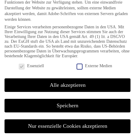
Funktionen der Website zur Verfügung stehen. Um eine einwandfreie
BÜROZEITEN
Darstellung der Website zu gewährleisten, sollten externe Medien
akzeptiert werden, damit Adobe-Schriften von externen Servern geladen
werden können.
Do 17-19 Uhr
Einige Services verarbeiten personenbezogene Daten in den USA. Mit
Fr 10-12 Uhr
Ihrer Einwilligung zur Nutzung dieser Services stimmen Sie auch der
Verarbeitung Ihrer Daten in den USA gemäß Art. 49 (1) lit. a DSGVO
zu. Der EuGH stuft die USA als Land mit unzureichendem Datenschutz
nach EU-Standards ein. So besteht etwa das Risiko, dass US-Behörden
personenbezogene Daten in Überwachungsprogrammen verarbeiten, ohne
bestehende Klagemöglichkeit für Europäer.
TELEFON & FAX
Datenschutzeinstellungen
Essenziell
Externe Medien
Mobil +49 151 54 94 98 61
Alle akzeptieren
KONTAKT
Speichern
info@jazzfestival-goettingen.de
Nur essenzielle Cookies akzeptieren