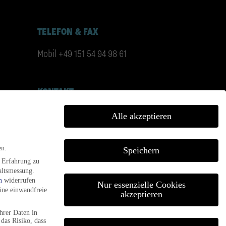
TELEFON & FAX
Mobil +49 151 54 94 98 61
KONTAKT
info@jazzfestival-goettingen.de
Alle akzeptieren
en.
Speichern
e Erfahrung zu
altsmessung.
n
widerrufen
Nur essenzielle Cookies
eine einwandfreie
akzeptieren
hrer Daten in
das Risiko, dass