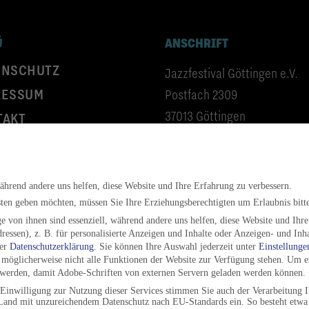
Ü
ANSCHRIFT
ENSCHUTZ
Jazzfestival Göttingen e.V.
RESSUM
Postfach 2309
37013 Göttingen
TAKT
Sie uns auf:
BÜROZEITEN
während andere uns helfen, diese Website und Ihre Erfahrung zu verbessern.
Do 17-19 Uhr
sten geben möchten, müssen Sie Ihre Erziehungsberechtigten um Erlaubnis bitt
Fr 10-12 Uhr
 von ihnen sind essenziell, während andere uns helfen, diese Website und Ihr
essen), z. B. für personalisierte Anzeigen und Inhalte oder Anzeigen- und Inh
rer
Datenschutzerklärung
.
Sie können Ihre Auswahl jederzeit unter
Einstellunge
en möglicherweise nicht alle Funktionen der Website zur Verfügung stehen. Um 
rt werden, damit Adobe-Schriften von externen Servern geladen werden können.
Einwilligung zur Nutzung dieser Services stimmen Sie auch der Verarbeitung I
and mit unzureichendem Datenschutz nach EU-Standards ein. So besteht etwa 